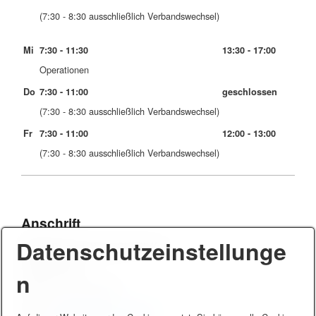
(7:30 - 8:30 ausschließlich Verbandswechsel)
Mi
7:30 - 11:30
13:30 - 17:00
Operationen
Do
7:30 - 11:00
geschlossen
(7:30 - 8:30 ausschließlich Verbandswechsel)
Fr
7:30 - 11:00
12:00 - 13:00
(7:30 - 8:30 ausschließlich Verbandswechsel)
Anschrift
Datenschutzeinstellunge
Praxis Dr. med. Beata Olejnik-Kurz
Stuttgarter Str. 1
73054 Eislingen
n
Telefon: 0 71 61 / 8 10 91
Fax: 0 71 61 / 8 43 49
E-Mail:
info@chirurgie-eislingen.de